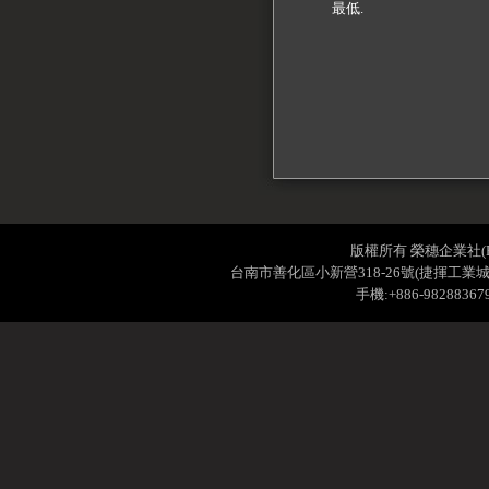
最低.
版權所有 榮穗企業社(RONS
台南市善化區小新營318-26號(捷揮工業城內) TE
手機:+886-98288367