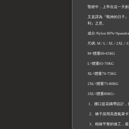
聖經中，上帝在這一天創
又直譯為『戰神的日子』。
利』之意。
成分:Nylon 80%+Spande
尺碼: M / L / XL / 2XL / 
M=體重60-65KG
L=體重65-70KG
XL=體重70-75KG
2XL=體重75-80KG
3XL=體重80KG~
1、腰口提花織帶設計，
2、褲子採用高透氣萊卡
3、精緻平整的做工，最