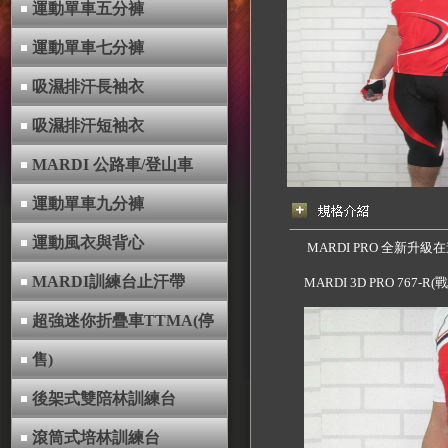
運動單車五分褲
運動單車七分褲
吸濕排汗長袖衣
吸濕排汗短袖衣
MARDI 公路車/登山車
運動單車九分褲
運動風衣與背心
MARDI PRO 全新升級
MARDI訓練台止汗帶
MARDI 3D PRO 767
超強迷你折疊車TTMA(停
售)
後架式雙陪林訓練台
滾筒式培林訓練台