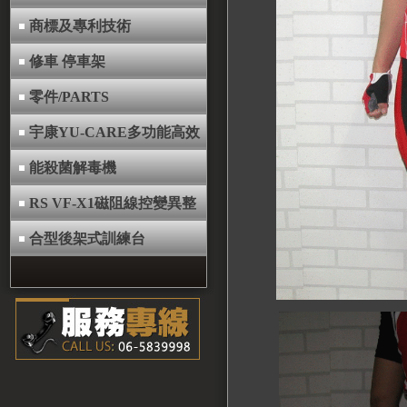
商標及專利技術
修車 停車架
零件/PARTS
宇康YU-CARE多功能高效
能殺菌解毒機
RS VF-X1磁阻線控變異整
合型後架式訓練台