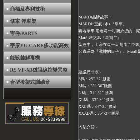
商標及專利技術
MARDI品牌故事：
修車 停車架
MARDI=空氣+水+『單車』
騎著單車 追逐每一吋屬於您的『
零件/PARTS
Mardi法文為『星期二』。
聖經中，上帝在這一天創造了空氣
宇康YU-CARE多功能高效
又直譯為『戰神的日子』。Mard
能殺菌解毒機
RS VF-X1磁阻線控變異整
建議尺寸表~
S碼：25”-27”腰圍
合型後架式訓練台
M碼：28”-30”腰圍
L 碼：31”-32” 腰圍
XL碼：33”-34”腰圍
XXL碼：34”-35”腰圍
XXXL碼：35”-37”腰圍
內墊介紹~