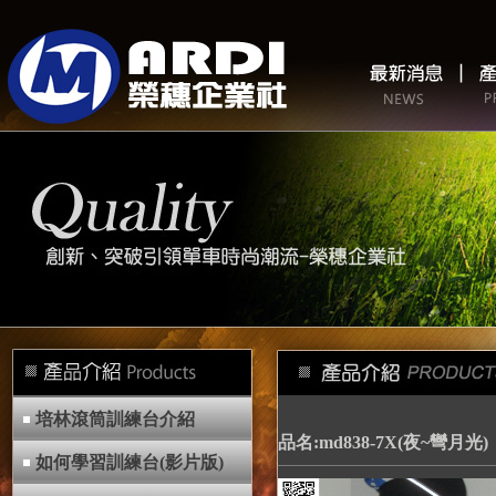
培林滾筒訓練台介紹
品名:md838-7X(夜~彎月光)
如何學習訓練台(影片版)