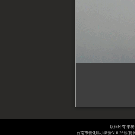
版權所有 榮穗企業社
台南市善化區小新營318-26號(捷揮工業城