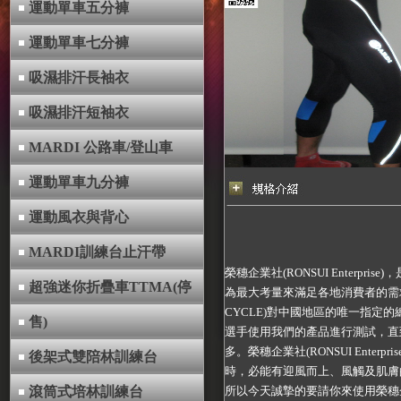
運動單車五分褲
運動單車七分褲
吸濕排汗長袖衣
吸濕排汗短袖衣
MARDI 公路車/登山車
運動單車九分褲
運動風衣與背心
MARDI訓練台止汗帶
榮穗企業社(RONSUI Enter
超強迷你折疊車TTMA(停
為最大考量來滿足各地消費者的需求
CYCLE)對中國地區的唯一指
售)
選手使用我們的產品進行測試，直
多。榮穗企業社(RONSUI Enter
後架式雙陪林訓練台
時，必能有迎風而上、風觸及肌膚的輕
滾筒式培林訓練台
所以今天誠摯的要請你來使用榮穗企業社(