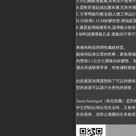
A.凹凸網眼透氣層,具有排汗透導汗
B.柔軟舒適起絨抗菌表層,完美夾層
C.引導彎曲凹槽,彰顯人體工學設計
D.3D加厚2.1CM矽膠坐墊,增強緩
E.優質超彈隔層里布,讓溼氣分散排
F.材料諸層透氣孔多,透氣排汗導汗
車褲布料採用彈性纖維材質。
能保持貼身位置的乾爽，避免潮濕
內墊採2.1公分七層複合矽膠墊，
適合長途騎乘穿著，有效減輕會陰
此款最新加厚護墊除了可以持續保
型的表面可以讓汗水更快的揮發，
Asota Sanitiged（衛
中它們的比例出現失去時，又會再
生的臭味，並防止微菌的生長會損