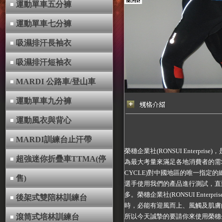
運動單車五分褲
運動單車七分褲
吸濕排汗長袖衣
吸濕排汗短袖衣
MARDI 公路車/登山車
運動單車九分褲
運動風衣與背心
MARDI訓練台止汗帶
榮穗企業社(RONSUI Enter
超強迷你折疊車TTMA(停
為最大考量來滿足各地消費者的需求
CYCLE)對中國地區的唯一指
售)
選手使用我們的產品進行測試，直
多。榮穗企業社(RONSUI Enter
後架式雙陪林訓練台
時，必能有迎風而上、風觸及肌膚的輕
滾筒式培林訓練台
所以今天誠摯的要請你來使用榮穗企業社(