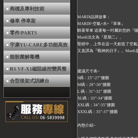
商標及專利技術
MARDI品牌故事：
修車 停車架
MARDI=空氣+水+『單車』
騎著單車 追逐每一吋屬於您的『
零件/PARTS
Mardi法文為『星期二』。
聖經中，上帝在這一天創造了空氣
宇康YU-CARE多功能高效
又直譯為『戰神的日子』。Mard
能殺菌解毒機
RS VF-X1磁阻線控變異整
建議尺寸表~
S碼：25”-27”腰圍
合型後架式訓練台
M碼：28”-30”腰圍
L 碼：31”-32” 腰圍
XL碼：33”-34”腰圍
XXL碼：34”-35”腰圍
XXXL碼：35”-37”腰圍
內墊介紹~