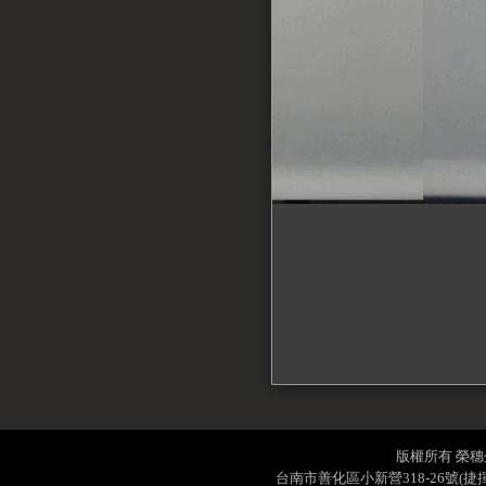
版權所有 榮穗企業社
台南市善化區小新營318-26號(捷揮工業城