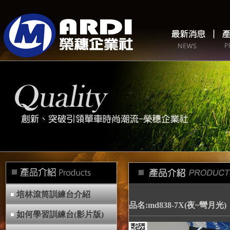
培林滾筒訓練台介紹
品名:md838-7X(夜~彎月光)
如何學習訓練台(影片版)