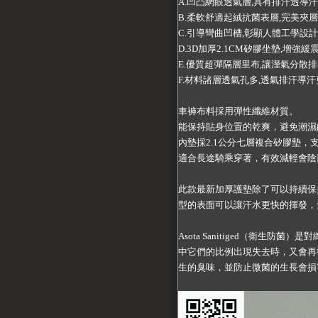
A.凹凸網眼透氣層,具有排汗透導汗
B.柔軟舒適起絨抗菌表層,完美夾層
C.引導彎曲凹槽,彰顯人體工學設計
D.3D加厚2.1CM矽膠坐墊,增強緩
E.優質超彈隔層里布,讓溼氣分散排
F.材料諸層透氣孔多,透氣排汗導汗
車褲布料採用彈性纖維材質。
能保持貼身位置的乾爽，避免潮濕
內墊採2.1公分七層複合矽膠墊，
適合長途騎乘穿著，有效減輕會陰
此款最新加厚護墊除了可以持續保
型的表面可以讓汗水更快的揮發，
Asota Sanitiged（衛
中它們的比例出現失去時，又會再
生的臭味，並防止微菌的生長會損